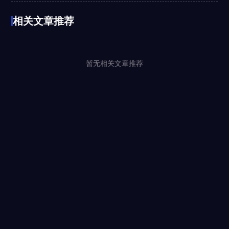
相关文章推荐
暂无相关文章推荐