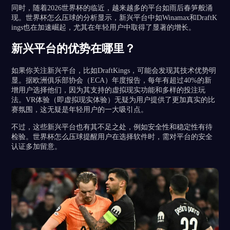
同时，随着2026世界杯的临近，越来越多的平台如雨后春笋般涌
现。世界杯怎么压球的分析显示，新兴平台中如Winamax和DraftK
ings也在加速崛起，尤其在年轻用户中取得了显著的增长。
新兴平台的优势在哪里？
如果你关注新兴平台，比如DraftKings，可能会发现其技术优势明
显。据欧洲俱乐部协会（ECA）年度报告，每年有超过40%的新
增用户选择他们，因为其支持的虚拟现实功能和多样的投注玩
法。VR体验（即虚拟现实体验）无疑为用户提供了更加真实的比
赛氛围，这无疑是年轻用户的一大吸引点。
不过，这些新兴平台也有其不足之处，例如安全性和稳定性有待
检验。世界杯怎么压球提醒用户在选择软件时，需对平台的安全
认证多加留意。