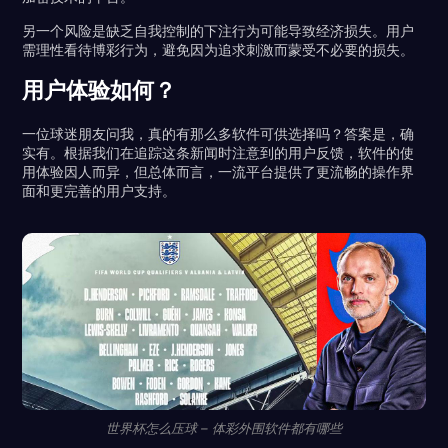
另一个风险是缺乏自我控制的下注行为可能导致经济损失。用户
需理性看待博彩行为，避免因为追求刺激而蒙受不必要的损失。
用户体验如何？
一位球迷朋友问我，真的有那么多软件可供选择吗？答案是，确
实有。根据我们在追踪这条新闻时注意到的用户反馈，软件的使
用体验因人而异，但总体而言，一流平台提供了更流畅的操作界
面和更完善的用户支持。
世界杯怎么压球 – 体彩外围软件都有哪些