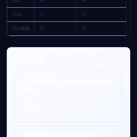
2022
18
40
2024
22
55
2026预测
30
70
常见问题
777电玩城官方下载如何提升观赛
体验？
通过引入VR技术和实时互动功能，平台提升了用
户的沉浸式观赛体验。
用户数据隐私问题如何应对？