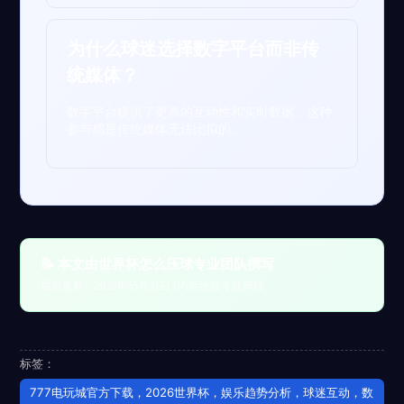
为什么球迷选择数字平台而非传
统媒体？
数字平台提供了更高的互动性和实时数据，这种
参与感是传统媒体无法比拟的。
📝 本文由世界杯怎么压球专业团队撰写
最后更新：2026年05月31日 | 内容经过专业审核
标签：
777电玩城官方下载，2026世界杯，娱乐趋势分析，球迷互动，数