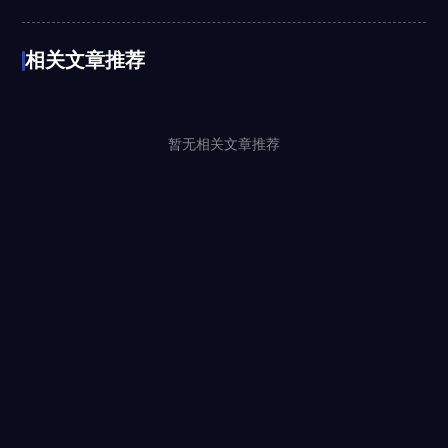
相关文章推荐
暂无相关文章推荐