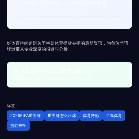
题可通过与平台解决，法律途径需谨慎使用。
好体育持续追踪关于半岛体育提款被拒的最新资讯，为每位华语
球迷带来专业深度的报道与分析。
📝 本文由世界杯怎么压球专业团队撰写
最后更新：2026年06月16日 | 内容经过专业审核
标签：
2026FIFA世界杯
世界杯怎么压球
体育博彩
半岛体育
提款被拒