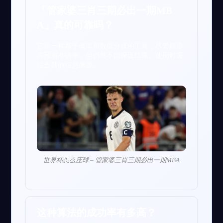
「管家婆三肖三期必出一期MB
A」真的可靠吗？
它是一种基于概率和数据分析的工具，尽管能提
高预测准确率，但仍然不能保证结果。使用时需
结合其他信息来源。
世界杯怎么压球 – 管家婆三肖三期必出一期MBA
这种算法的成功率有多高？