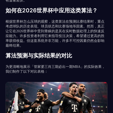
有显著差异。
如何在2026世界杯中应用这类算法？
根据世界杯怎么压球的观察，这类算法在预测比赛结果时，重点
考虑球队的历史表现、球员状态和比赛场地等因素。然而，真正
让它在2026世界杯中受到青睐的是其在实时数据处理上的快速反
应能力。许多投资者利用它来指导投注决策，希望通过更高的胜
率获得收益。但这套系统并非万能，许多不可控因素仍然会影响
最终结果。
算法预测与实际结果的对比
为更清晰地展示「管家婆三肖三期必出一期MBA」的实际效果，
我们制作了以下对比表格：