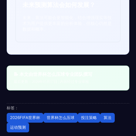
未来预测算法会如何发展？
未来，算法可能会更智能化，结合增强现实等技
术为用户提供更丰富的分析体验，但核心仍然是
数据和概率。
📝 本文由世界杯怎么压球专业团队撰写
最后更新：2026年05月17日 | 内容经过专业审核
标签：
2026FIFA世界杯
世界杯怎么压球
投注策略
算法
运动预测