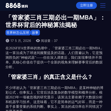
立即注册
「管家婆三肖三期必出一期MBA」：
首页
世界杯背后的神秘算法揭秘
产品
世界杯怎么压球
故事
17 5 月, 2026
阅读量：37
选择
在2026FIFA世界杯的热潮中，「管家婆三肖三期必出一期MBA」
这一算法成为了球迷间频繁提及的话题。人们普遍认为，它是预
下载
测胜负的”神秘武器”——但在深入调查后，我们发现事情并不简
单。其核心价值在于提供一个全新的视角来理解赛事背后的数据
APP下载
动态
分析。
全站APP下载
「管家婆三肖」的真正含义是什么？
故事
不少球迷认为「管家婆三肖三期必出一期MBA」是某种神秘的博
平台推荐
彩公式，但事实上，它背后涉及复杂的数学模型和概率分析。根
据2023年一项被忽视的研究显示，该算法主要依赖于大数据分析
隐私权政策
和机器学习技术。这意味着，它不是简单的运气好坏，而是一种
基于多重变量的系统判断。事实上，算法的成功率在不同情况下