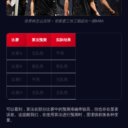
世界杯怎么压球 – 管家婆三肖三期必出一期MBA
比赛
算法预测
实际结果
比赛A
主队胜
平局
比赛B
客队胜
客队胜
比赛C
平局
主队胜
比赛D
主队胜
主队胜
可以看到，算法在部分比赛中的预测准确率较高，但也存在显著
误差。这提醒我们，在使用算法进行预测时，需谨慎权衡各种变
量。