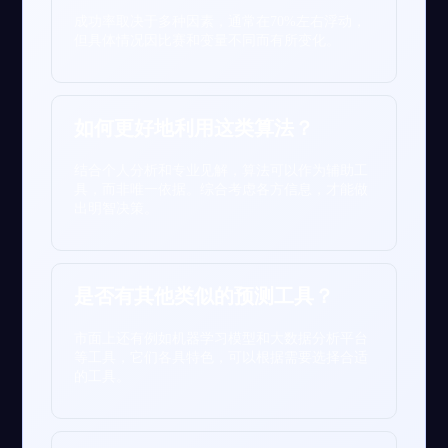
成功率取决于多种因素，通常在70%左右浮动，
但具体情况因比赛和变量不同而有所变化。
如何更好地利用这类算法？
结合个人分析和专业见解，算法可以作为辅助工
具，而非唯一依据。综合考虑各方信息，才能做
出明智决策。
是否有其他类似的预测工具？
市面上还有例如机器学习模型和大数据分析平台
等工具，它们各具特色，可以根据需要选择合适
的工具。