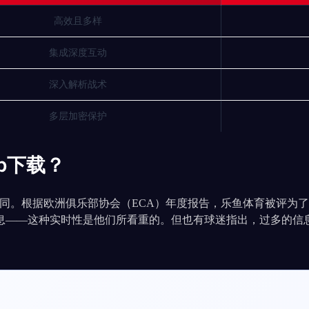
高效且多样
集成深度互动
深入解析战术
多层加密保护
p下载？
不同。根据欧洲俱乐部协会（ECA）年度报告，乐鱼体育被评为
息——这种实时性是他们所看重的。但也有球迷指出，过多的信