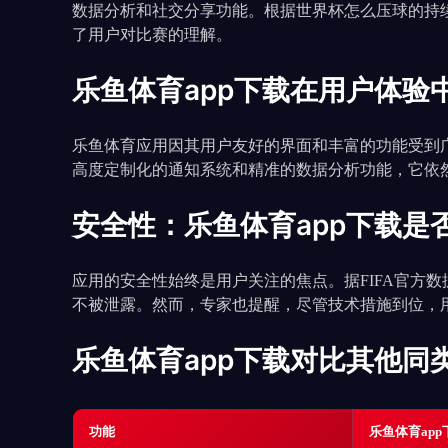
数据分析和社交分享功能。根据世界杯怎么压球的持续
了用户对比赛的理解。
乐鱼体育app下载在用户体验
乐鱼体育应用因其用户友好的界面和丰富的功能受到
高度定制化的通知系统和精准的数据分析功能，它依
安全性：乐鱼体育app下载是
应用的安全性始终是用户关注的焦点。据FIFA官方
不被泄露。然而，专家也提醒，尽管技术措施到位，
乐鱼体育app下载对比其他同
功能
乐鱼体育app