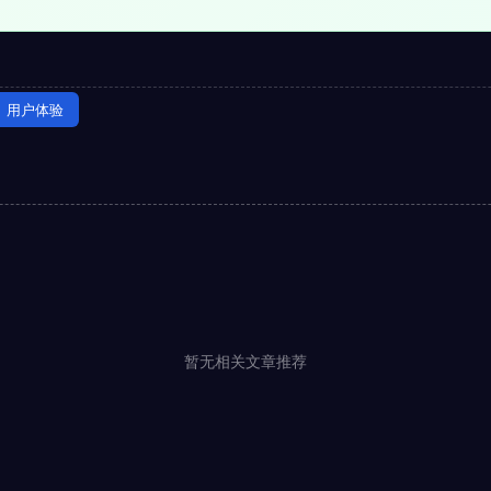
用户体验
暂无相关文章推荐