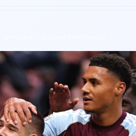
。用户可以根据个人喜好定制界面布局和通知设置。