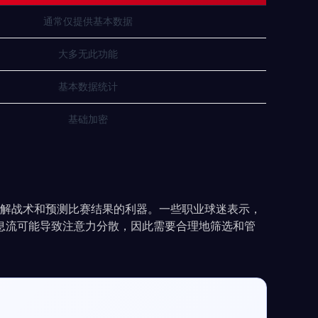
通常仅提供基本数据
大多无此功能
基本数据统计
基础加密
了解战术和预测比赛结果的利器。一些职业球迷表示，
息流可能导致注意力分散，因此需要合理地筛选和管