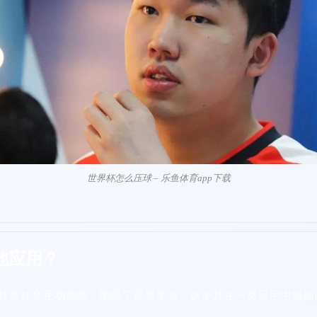
世界杯怎么压球 – 乐鱼体育app下载
他应用？
具备社交互动功能，增强了观赛体验。这使其在同类应用中脱颖