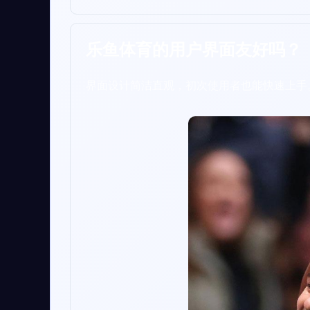
乐鱼体育的用户界面友好吗？
界面设计简洁直观，初次使用者也能快速上手