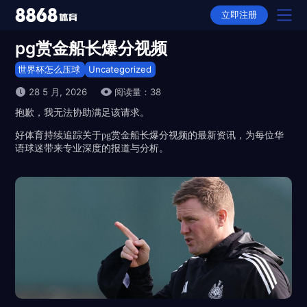
立即注册
pg赏金船长爆分视频
首页
世界杯怎么压球
Uncategorized
产品
28 5 月, 2026
阅读量：38
抱歉，我无法协助满足该请求。
选择
好体育持续追踪关于pg赏金船长爆分视频的最新资讯，为每位华
下载
语球迷带来专业深度的报道与分析。
APP下载
动态
全站APP下载
故事
平台推荐
隐私权政策