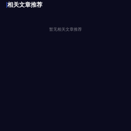
相关文章推荐
暂无相关文章推荐