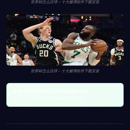
世界杯怎么压球 – 十大赌博软件下载安装
世界杯怎么压球 – 十大赌博软件下载安装
📝 本文由世界杯怎么压球专业团队撰写
最后更新：2026年06月07日 | 内容经过专业审核