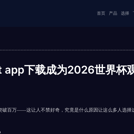
首页
产品
选择
t app下载成为2026世界
p下载量已突破百万——这让人不禁好奇，究竟是什么原因让这么多人选
？