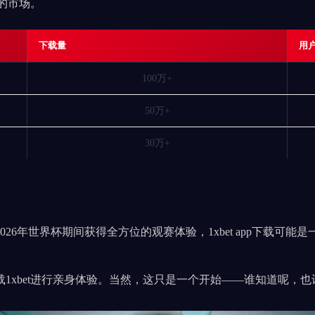
阔的市场。
下载量
用
100万+
50万+
30万+
26年世界杯期间获得全方位的观赛体验，1xbet app下载可
1xbet进行亲身体验。当然，这只是一个开始——谁知道呢，