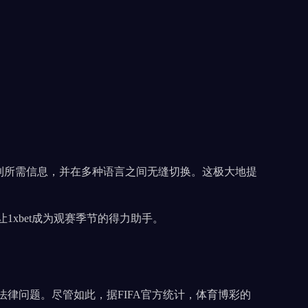
找到所需信息，并在多种语言之间无缝切换。这极大地提
1xbet成为观赛季节的得力助手。
法律问题。尽管如此，据FIFA官方统计，体育博彩的