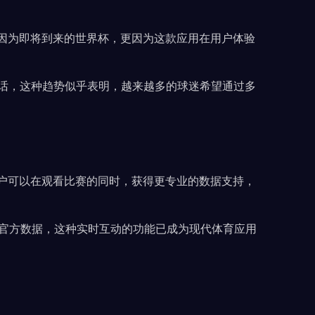
仅是因为即将到来的世界杯，更因为这款应用在用户体验
实话，这种趋势似乎表明，越来越多的球迷希望通过多
用户可以在观看比赛的同时，获得更专业的数据支持，
FA官方数据，这种实时互动的功能已成为现代体育应用