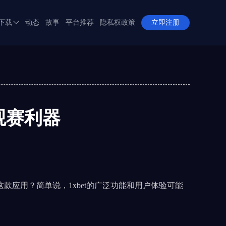
下载
动态
故事
平台推荐
隐私权政策
立即注册
APP下载
全站APP下载
杯观赛利器
择这款应用？简单说，1xbet的广泛功能和用户体验可能