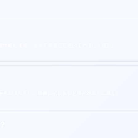
以在设置中轻松切换。这为不同语言背景的用户提供了便利。
数智能手机和操作系统。确保你的设备有足够的存储空间即可。
？