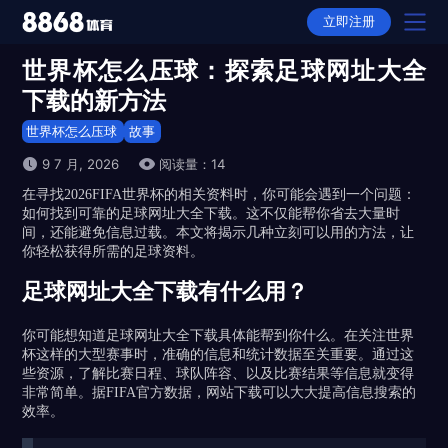
立即注册
世界杯怎么压球：探索足球网址大全
首页
下载的新方法
产品
世界杯怎么压球
故事
9 7 月, 2026
阅读量：14
选择
在寻找2026FIFA世界杯的相关资料时，你可能会遇到一个问题：
如何找到可靠的足球网址大全下载。这不仅能帮你省去大量时
下载
间，还能避免信息过载。本文将揭示几种立刻可以用的方法，让
你轻松获得所需的足球资料。
APP下载
动态
足球网址大全下载有什么用？
全站APP下载
故事
你可能想知道足球网址大全下载具体能帮到你什么。在关注世界
杯这样的大型赛事时，准确的信息和统计数据至关重要。通过这
平台推荐
些资源，了解比赛日程、球队阵容、以及比赛结果等信息就变得
非常简单。据FIFA官方数据，网站下载可以大大提高信息搜索的
隐私权政策
效率。