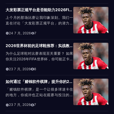
大发彩票正规平台是否能助力2026FIFA世界杯更具悬念？
上个月的那场比赛让我印象深刻。我们一
直在讨论「大发彩票正规平台」的潜力，
特别是在2026FIFA世界杯这个舞台...
24 7 月, 2026
7
2026世界杯前的足球鞋推荐：实战教练教你如何少走弯路
为什么足球鞋对比赛表现至关重要？ 如果
你关注2026年FIFA世界杯，你可能正卡在
如何为自己或球队选择合适的足...
23 7 月, 2026
8
如何通过「赌钱软件棋牌」提升你的2026世界杯观赛体验
「赌钱软件棋牌」是一个让很多球迷卡住
的地方，你或许也正站在观赛与投注的十
字路口。本文将给你一些立刻可用的策
23 7 月, 2026
7
略，...