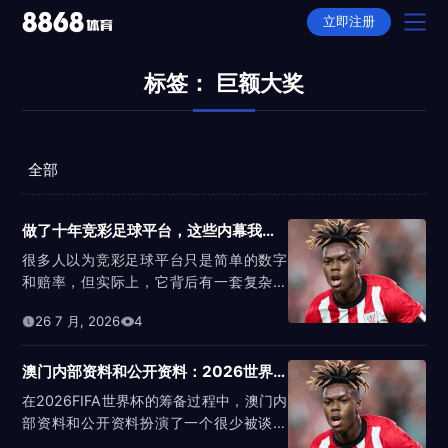
立即注册
首页
标签：
巨额大奖
产品
全部
选择
下载
做了十年竞彩足球平台，这些内幕我从不公开谈
APP下载
很多人以为竞彩足球平台只是简单的数字
动态
和赔率，但实际上，它背后有一套复杂的
全站APP下载
运作机制。很多业内人士都清楚这一点，
故事
26 7 月, 2026
4
因...
平台推荐
澳门内部资料和公开资料：2026世界杯你不知道的秘密
在2026FIFA世界杯的筹备过程中，澳门内
隐私权政策
部资料和公开资料扮演了一个很少被谈及
但极为关键的角色。很多人以为了...