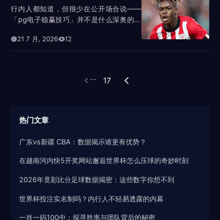
行内人都知道，但很少在公开场合说——
「pg电子稳赢技巧」并不是什么深奥的秘
密。如果你懂得几个核心要点，就能在这...
21 7 月, 2026
12
17
热门文章
广东vs新疆 CBA：数据揭示谁更有优势？
在越南河内快5开奖网站邂逅世界杯怎么压球的奇妙时刻
2026年竟彩比分足球数据揭密：这些数字你想不到
世界杯投注实名制吗？内行人不轻易透露的内幕
一肖一码100中：探寻胜率与团队背后的秘密