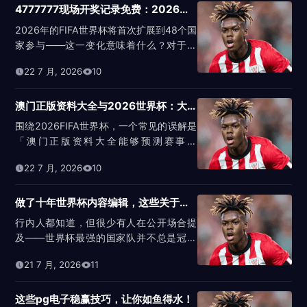
4777777现场开奖记录免费：2026世界杯数据揭秘，你绝对想不到的数字！
2026年的FIFA世界杯将首次扩展到48个国
家参与——这一变化意味着什么？对于许
多人来说，这似乎是一个大胆而...
22 7 月, 2026
10
澳门正版资料大全与2026世界杯：大家都以为是这样——但真相并不简单
围绕2026FIFA世界杯，一个常见的误解是
「澳门正版资料大全能够预测赛事结
果」。事实上，真实情况复杂得多。本...
22 7 月, 2026
10
做了十年世界杯内容编辑，这些关于「最强国家队」的内幕
行内人都知道，但很少有人在公开场合提
及——世界杯最强的国家队并不总是冠军
队伍。在2026年FIFA世界杯中，这...
21 7 月, 2026
11
这些pg电子稳赢技巧，让你如鱼得水！