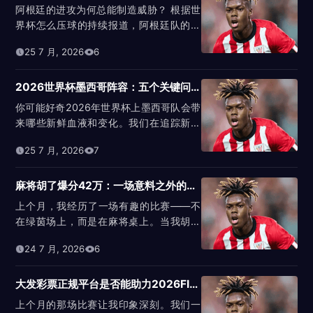
阿根廷的进攻为何总能制造威胁？ 根据世
界杯怎么压球的持续报道，阿根廷队的进
攻被视为国际足坛的经典案例。很多人以...
25 7 月, 2026
6
2026世界杯墨西哥阵容：五个关键问题及应对策略
你可能好奇2026年世界杯上墨西哥队会带
来哪些新鲜血液和变化。我们在追踪新闻
时注意到，墨西哥阵容在不断调整。本...
25 7 月, 2026
7
麻将胡了爆分42万：一场意料之外的新发现
上个月，我经历了一场有趣的比赛——不
在绿茵场上，而是在麻将桌上。当我胡了
爆分42万时，我的内心充满了惊讶和兴
24 7 月, 2026
6
奋...
大发彩票正规平台是否能助力2026FIFA世界杯更具悬念？
上个月的那场比赛让我印象深刻。我们一