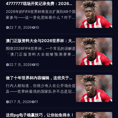
4777777现场开奖记录免费：2026世界杯数据揭秘，你绝对想不到的数字！
2026年的FIFA世界杯将首次扩展到48个国
家参与——这一变化意味着什么？对于许
多人来说，这似乎是一个大胆而...
22 7 月, 2026
10
澳门正版资料大全与2026世界杯：大家都以为是这样——但真相并不简单
围绕2026FIFA世界杯，一个常见的误解是
「澳门正版资料大全能够预测赛事结
果」。事实上，真实情况复杂得多。本...
22 7 月, 2026
10
做了十年世界杯内容编辑，这些关于「最强国家队」的内幕
行内人都知道，但很少有人在公开场合提
及——世界杯最强的国家队并不总是冠军
队伍。在2026年FIFA世界杯中，这...
21 7 月, 2026
11
这些pg电子稳赢技巧，让你如鱼得水！