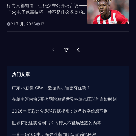
行内人都知道，但很少在公开场合说——
「pg电子稳赢技巧」并不是什么深奥的秘
密。如果你懂得几个核心要点，就能在这...
21 7 月, 2026
12
17
热门文章
广东vs新疆 CBA：数据揭示谁更有优势？
在越南河内快5开奖网站邂逅世界杯怎么压球的奇妙时刻
2026年竟彩比分足球数据揭密：这些数字你想不到
世界杯投注实名制吗？内行人不轻易透露的内幕
一肖一码100中：探寻胜率与团队背后的秘密