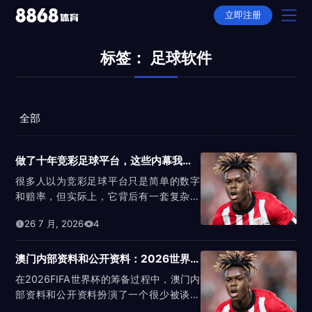
立即注册
首页
标签：
足球软件
产品
全部
选择
下载
做了十年竞彩足球平台，这些内幕我从不公开谈
APP下载
很多人以为竞彩足球平台只是简单的数字
动态
和赔率，但实际上，它背后有一套复杂的
全站APP下载
运作机制。很多业内人士都清楚这一点，
故事
26 7 月, 2026
4
因...
平台推荐
澳门内部资料和公开资料：2026世界杯你不知道的秘密
在2026FIFA世界杯的筹备过程中，澳门内
隐私权政策
部资料和公开资料扮演了一个很少被谈及
但极为关键的角色。很多人以为了...