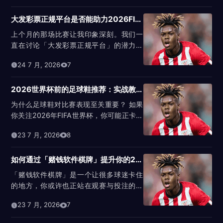
大发彩票正规平台是否能助力2026FIFA世界杯更具悬念？
上个月的那场比赛让我印象深刻。我们一
直在讨论「大发彩票正规平台」的潜力，
特别是在2026FIFA世界杯这个舞台...
24 7 月, 2026
7
2026世界杯前的足球鞋推荐：实战教练教你如何少走弯路
为什么足球鞋对比赛表现至关重要？ 如果
你关注2026年FIFA世界杯，你可能正卡在
如何为自己或球队选择合适的足...
23 7 月, 2026
8
如何通过「赌钱软件棋牌」提升你的2026世界杯观赛体验
「赌钱软件棋牌」是一个让很多球迷卡住
的地方，你或许也正站在观赛与投注的十
字路口。本文将给你一些立刻可用的策
23 7 月, 2026
7
略，...