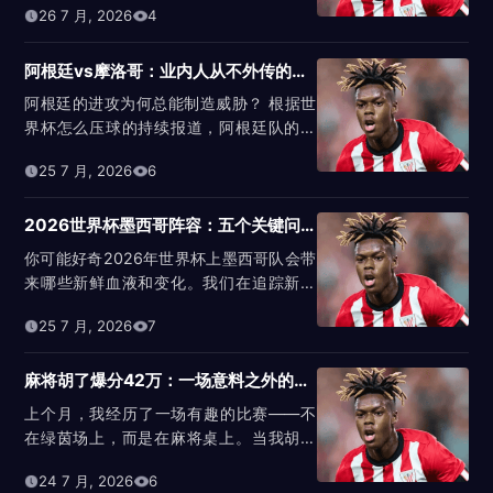
26 7 月, 2026
4
阿根廷vs摩洛哥：业内人从不外传的五大内幕
阿根廷的进攻为何总能制造威胁？ 根据世
界杯怎么压球的持续报道，阿根廷队的进
攻被视为国际足坛的经典案例。很多人以...
25 7 月, 2026
6
2026世界杯墨西哥阵容：五个关键问题及应对策略
你可能好奇2026年世界杯上墨西哥队会带
来哪些新鲜血液和变化。我们在追踪新闻
时注意到，墨西哥阵容在不断调整。本...
25 7 月, 2026
7
麻将胡了爆分42万：一场意料之外的新发现
上个月，我经历了一场有趣的比赛——不
在绿茵场上，而是在麻将桌上。当我胡了
爆分42万时，我的内心充满了惊讶和兴
24 7 月, 2026
6
奋...