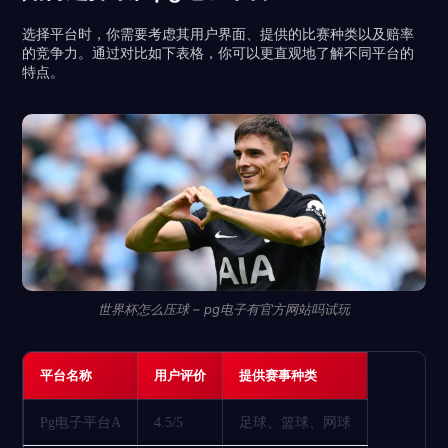
选择平台时，你需要考虑其用户界面、提供的比赛种类以及赔率
的竞争力。通过对比如下表格，你可以更直观地了解不同平台的
特点。
世界杯怎么压球 – pg电子有官方网站吗试玩
平台名称
用户评价
提供赛事种类
Pg电子平台A
4.5/5
足球、篮球、网球