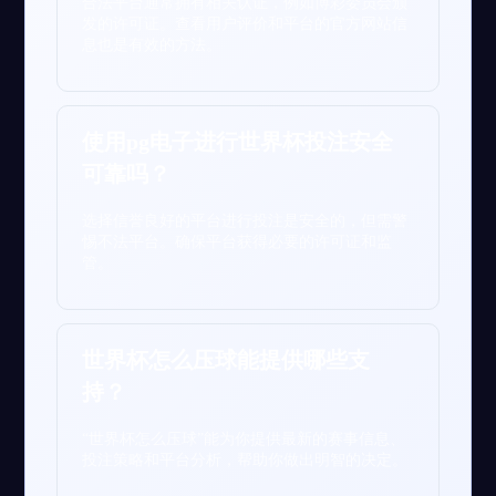
合法平台通常拥有相关认证，例如博彩委员会颁
发的许可证。查看用户评价和平台的官方网站信
息也是有效的方法。
使用pg电子进行世界杯投注安全
可靠吗？
选择信誉良好的平台进行投注是安全的，但需警
惕不法平台。确保平台获得必要的许可证和监
管。
世界杯怎么压球能提供哪些支
持？
“世界杯怎么压球”能为你提供最新的赛事信息、
投注策略和平台分析，帮助你做出明智的决定。