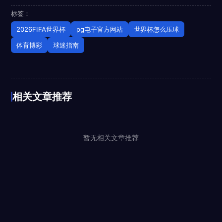
标签：
2026FIFA世界杯
pg电子官方网站
世界杯怎么压球
体育博彩
球迷指南
相关文章推荐
暂无相关文章推荐