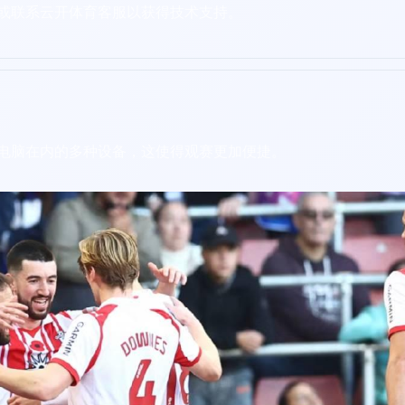
或联系云开体育客服以获得技术支持。
电脑在内的多种设备，这使得观赛更加便捷。