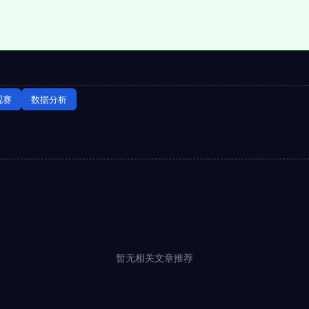
观赛
数据分析
暂无相关文章推荐