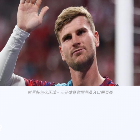
世界杯怎么压球 – 云开体育官网登录入口网页版
？