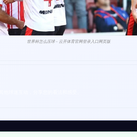
世界杯怎么压球 – 云开体育官网登录入口网页版
其他球迷互动，分享您的看法和感受。