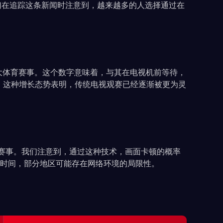
们在追踪这条新闻时注意到，越来越多的人选择通过在
大体育赛事。这个数字意味着，与其在电视机前等待，
%。这种增长态势表明，传统电视观赛已经逐渐被更为灵
赛事。我们注意到，通过这种技术，画面卡顿的概率
需时间，部分地区可能存在网络环境的局限性。