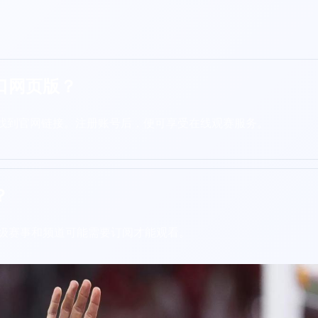
口网页版？
可找到官网链接。注册账号后，便可享受在线观赛服务。
？
级赛事和频道可能需要订阅才能观看。