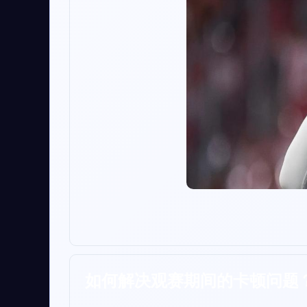
如何解决观赛期间的卡顿问题